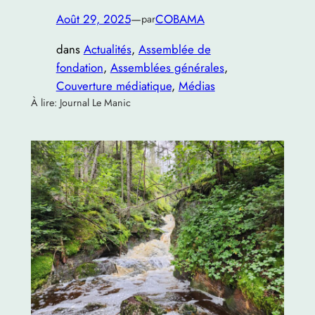
Août 29, 2025
—
COBAMA
par
dans
Actualités
, 
Assemblée de
fondation
, 
Assemblées générales
, 
Couverture médiatique
, 
Médias
À lire: Journal Le Manic